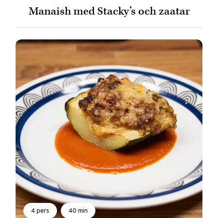
Manaish med Stacky’s och zaatar
4 pers
40 min