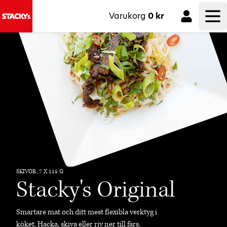
Varukorg
0 kr
Öp
SKIVOR, 7 X 115 G
Stacky's Original
Smartare mat och ditt mest flexibla verktyg i
köket. Hacka, skiva eller riv ner till färs.