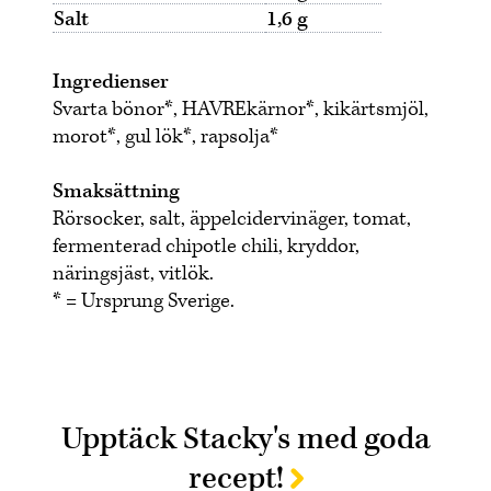
Salt
1,6 g
Ingredienser
Svarta bönor*, HAVREkärnor*, kikärtsmjöl,
morot*, gul lök*, rapsolja*
Smaksättning
Rörsocker, salt, äppelcidervinäger, tomat,
fermenterad chipotle chili, kryddor,
näringsjäst, vitlök.
* = Ursprung Sverige.
Upptäck Stacky's med goda
recept!