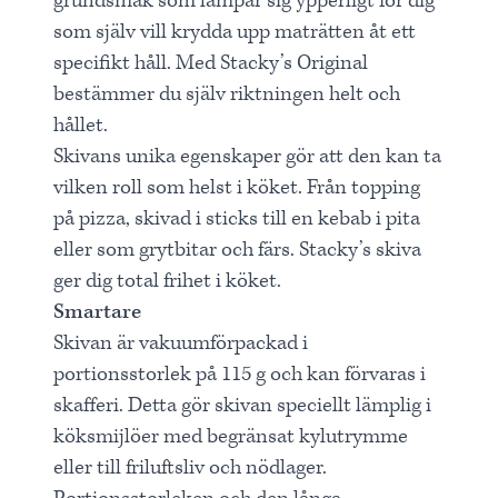
grundsmak som lämpar sig ypperligt för dig
som själv vill krydda upp maträtten åt ett
specifikt håll. Med Stacky’s Original
bestämmer du själv riktningen helt och
hållet.
Skivans unika egenskaper gör att den kan ta
vilken roll som helst i köket. Från topping
på pizza, skivad i sticks till en kebab i pita
eller som grytbitar och färs. Stacky’s skiva
ger dig total frihet i köket.
Smartare
Skivan är vakuumförpackad i
portionsstorlek på 115 g och kan förvaras i
skafferi. Detta gör skivan speciellt lämplig i
köksmijlöer med begränsat kylutrymme
eller till friluftsliv och nödlager.