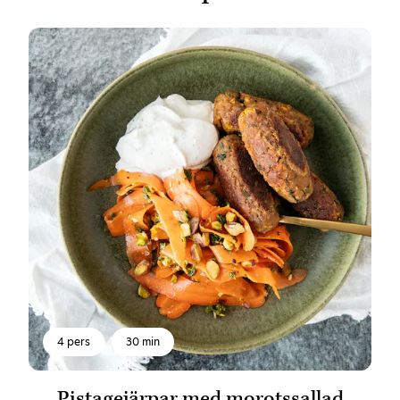
4 pers
30 min
Pistagejärpar med morotssallad