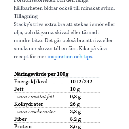
Portionsstorleken och den långa
hållbarheten bidrar också till minskat svinn.
Tillagning
Stacky's trivs extra bra att stekas i smör eller
olja, och då gärna skivad eller tärnad i
mindre bitar. Det går också bra att riva eller
smula ner skivan till en färs. Kika på våra
recept för mer
inspiration och tips
.
Näringsvärde per 100g
Energi kJ/kcal
1012/242
Fett
10 g
- varav mättat fett
0,8 g
Kolhydrater
26 g
- varav sockerarter
3,8 g
Fiber
8,2 g
Protein
8,6 g